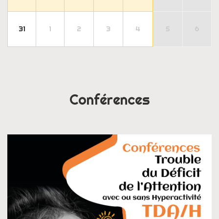
31
1
2
3
4
5
6
Conférences