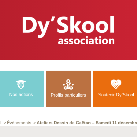
Nos actions
Soutenir Dy’Skool
Profils particuliers
l
Évènements
Ateliers Dessin de Gaëtan – Samedi 11 décembr