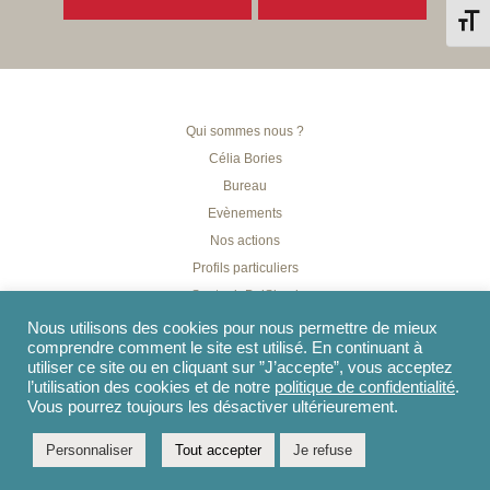
Chang
Qui sommes nous ?
Célia Bories
Bureau
Evènements
Nos actions
Profils particuliers
Soutenir Dy’Skool
Contactez-nous
Nous utilisons des cookies pour nous permettre de mieux
comprendre comment le site est utilisé. En continuant à
Politique de Confidentialité
utiliser ce site ou en cliquant sur ”J’accepte”, vous acceptez
l’utilisation des cookies et de notre
politique de confidentialité
.
Vous pourrez toujours les désactiver ultérieurement.
2026 Copyright ©, tous droits réservés.
Personnaliser
Tout accepter
Je refuse